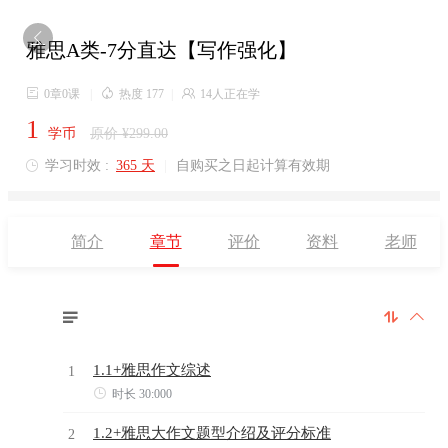

雅思A类-7分直达【写作强化】

0章0课
|

热度 177
|

14人正在学
1
学币
原价 ¥299.00
学习时效 :
365 天
|
自购买之日起计算有效期

简介
章节
评价
资料
老师



1.1+雅思作文综述
1

时长 30:000
1.2+雅思大作文题型介绍及评分标准
2