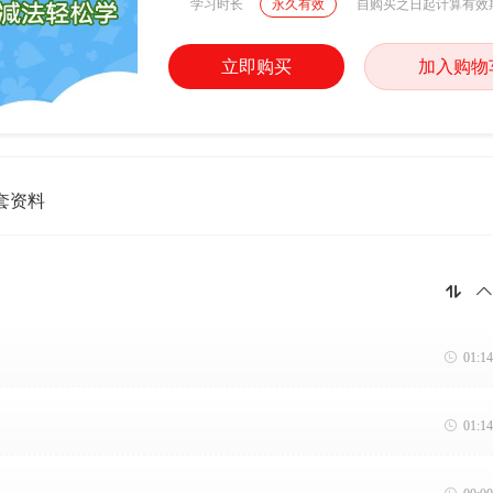
学习时长
永久有效
自购买之日起计算有效
立即购买
加入购物
套资料



01:14

01:14