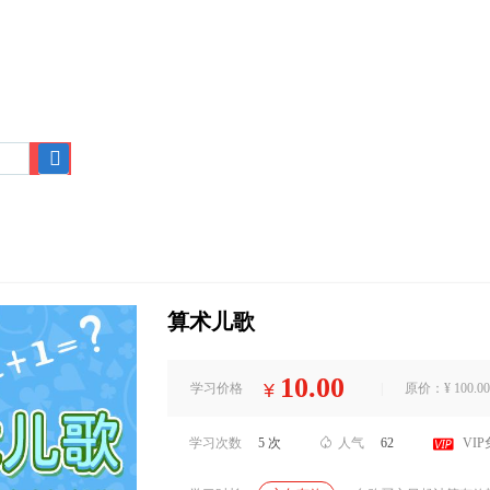
搜
索
算术儿歌
10.00
¥
学习价格
|
原价：¥ 100.00

学习次数
5 次

人气
62
VI