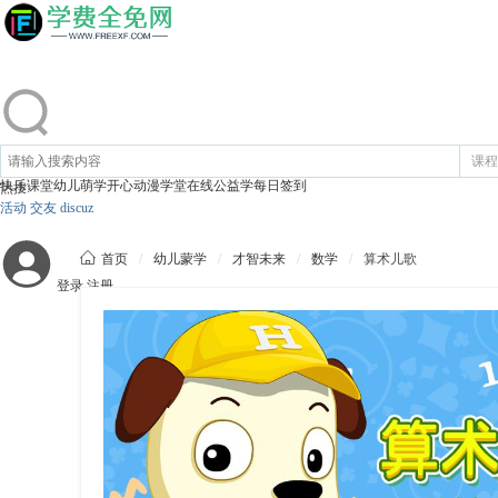
课程
快乐课堂
幼儿萌学
开心动漫
学堂在线
公益学
每日签到
热搜:
活动
交友
discuz

首页
/
幼儿蒙学
/
才智未来
/
数学
/
算术儿歌
登录
注册