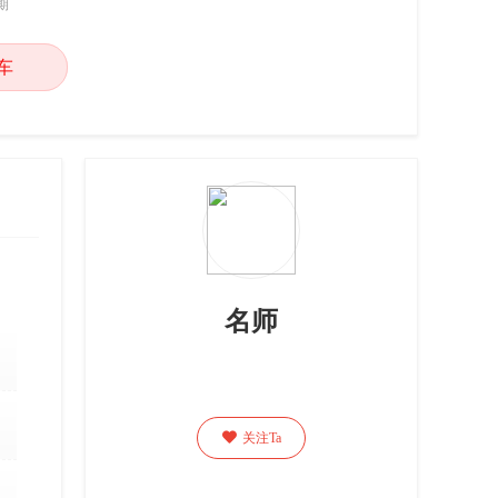
期
车
名师

关注Ta