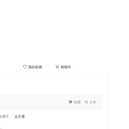



我的收藏
/
购物车
/
我的学院

收藏

分享
P免费学
/
去开通